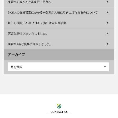
実習生の皆さんと富良野・芦別へ
外国人の在留審査にかかる手数料が大幅に引き上げられる件について
送出し機関「ARIGATOU」責任者が企業訪問
実習生10名入国いたしました。
実習生1名が無事に帰国しました。
アーカイブ
月を選択
CONTACT US